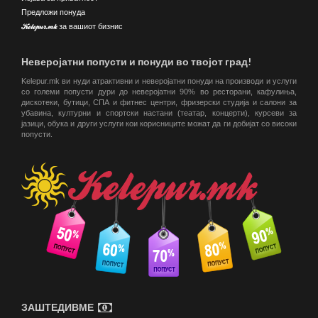
Предложи понуда
Kelepur.mk за вашиот бизнис
Неверојатни попусти и понуди во твојот град!
Kelepur.mk ви нуди атрактивни и неверојатни понуди на производи и услуги
со големи попусти дури до неверојатни 90% во ресторани, кафулиња,
дискотеки, бутици, СПА и фитнес центри, фризерски студија и салони за
убавина, културни и спортски настани (театар, концерти), курсеви за
јазици, обука и други услуги кои корисниците можат да ги добијат со високи
попусти.
ЗАШТЕДИВМЕ