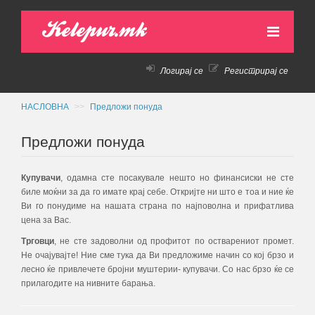
Kelepur.mk
Логирај се
Регистрирај се
НАСЛОВНА
АКТИВНИ ПОНУДИ
НАСЛОВНА
>>
Предложи понуда
ПРЕТХОДНИ ПОНУДИ
Предложи понуда
КАКО ДА КУПАМ!
Купувачи
, одамна сте посакувале нешто но финансиски не сте
биле моќни за да го имате крај себе. Откријте ни што е тоа и ние ќе
КОНТАКТ
Ви го понудиме на нашата страна по најповолна и прифатлива
цена за Вас.
Трговци
, не сте задоволни од профитот по остварениот промет.
Не очајувајте! Ние сме тука да Ви предложиме начин со кој брзо и
лесно ќе привлечете бројни муштерии- купувачи. Со нас брзо ќе се
прилагодите на нивните барања.