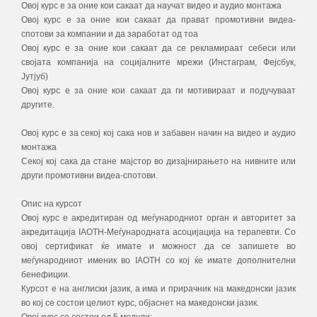
Овој курс е за оние кои сакаат да научат видео и аудио монтажа
Овој курс е за оние кои сакаат да прават промотивни видеа-
спотови за компании и да заработат од тоа
Овој курс е за оние кои сакаат да се рекламираат себеси или
својата компанија на социјалните мрежи (Инстаграм, Фејсбук,
Јутјуб)
Овој курс е за оние кои сакаат да ги мотивираат и подучуваат
другите.
Овој курс е за секој кој сака нов и забавен начин на видео и аудио
монтажа
Секој кој сака да стане мајстор во дизајнирањето на нивните или
други промотивни видеа-спотови.
Опис на курсот
Овој курс е акредитиран од меѓународниот орган и авторитет за
акредитација IAOTH-Меѓународната асоцијација на терапевти. Со
овој сертификат ќе имате и можност да се запишете во
меѓународниот именик во IAOTH со кој ќе имате дополнителни
бенефиции.
Курсот е на англиски јазик, а има и прирачник на македонски јазик
во кој се состои целиот курс, објаснет на македонски јазик.