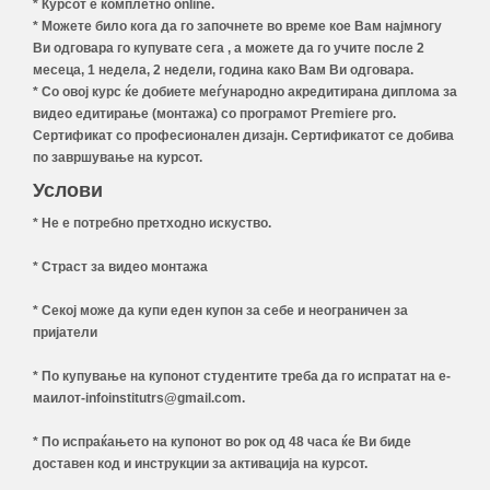
* Курсот е комплетно online.
* Можете било кога да го започнете во време кое Вам најмногу
Ви одговара го купувате сега , а можете да го учите после 2
месеца, 1 недела, 2 недели, година како Вам Ви одговара.
* Со овој курс ќе добиете меѓународно акредитирана диплома за
видео едитирање (монтажа) со програмот Premiere pro.
Сертификат со професионален дизајн. Сертификатот се добива
по завршување на курсот.
Услови
* Не е потребно претходно искуство.
* Страст за видео монтажа
* Секој може да купи еден купон за себе и неограничен за
пријатели
* По купување на купонот студентите треба да го испратат на е-
маилот-infoinstitutrs@gmail.com.
* По испраќањето на купонот во рок од 48 часа ќе Ви биде
доставен код и инструкции за активација на курсот.