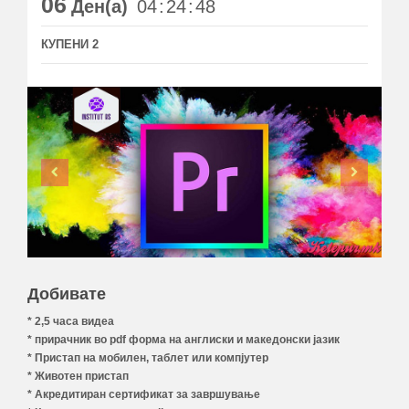
06
Ден(а)
04
24
47
КУПЕНИ 2
Добивате
* 2,5 часа видеa
* прирачник во pdf форма на англиски и македонски јазик
* Пристап на мобилен, таблет или компјутер
* Животен пристап
* Акредитиран сертификат за завршување