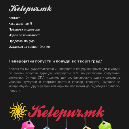
Kelepur.mk
Контакт
Како да купам?!
Прашања и одговори
Изјава за приватност
Предложи понуда
Kelepur.mk за вашиот бизнис
Неверојатни попусти и понуди во твојот град!
Kelepur.mk ви нуди атрактивни и неверојатни понуди на производи и услуги
со големи попусти дури до неверојатни 90% во ресторани, кафулиња,
дискотеки, бутици, СПА и фитнес центри, фризерски студија и салони за
убавина, културни и спортски настани (театар, концерти), курсеви за
јазици, обука и други услуги кои корисниците можат да ги добијат со високи
попусти.