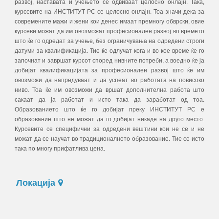
развој, наставата и учењето се одвиваат целосно онлајн. Така,
курсевите на ИНСТИТУТ РС се целосно онлајн. Тоа значи дека за
современите мажи и жени кои денес имаат премногу обврски, овие
курсеви можат да им овозможат професионален развој во времето
што ќе го одредат за учење, без ограничувања на одредени строги
датуми за квалификација. Тие ќе одлучат кога и во кое време ќе го
започнат и завршат курсот според нивните потреби, а воедно ќе ја
добијат квалификацијата за професионален развој што ќе им
овозможи да напредуваат и да успеат во работата на повисоко
ниво. Тоа ќе им овозможи да вршат дополнителна работа што
сакаат да ја работат и исто така да заработат од тоа.
Образованието што ќе го добијат преку ИНСТИТУТ РС е
образование што не можат да го добијат никаде на друго место.
Курсевите се специфични за одредени вештини кои не се и не
можат да се научат во традиционалното образование. Тие се исто
така по многу прифатлива цена.
Локација