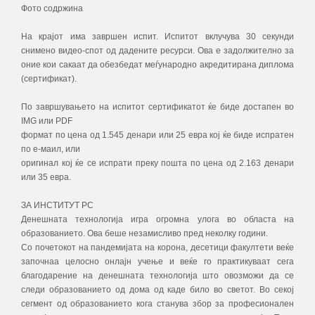
Фото содржина
На крајот има завршен испит. Испитот вклучува 30 секунди
снимено видео-спот од дадените ресурси. Ова е задолжително за
оние кои сакаат да обезбедат меѓународно акредитирана диплома
(сертификат).
По завршувањето на испитот сертификатот ќе биде достапен во
IMG или PDF
формат по цена од 1.545 денари или 25 евра кој ќе биде испратен
по е-маил, или
оригинал кој ќе се испрати преку пошта по цена од 2.163 денари
или 35 евра.
ЗА ИНСТИТУТ РС
Денешната технологија игра огромна улога во областа на
образованието. Ова беше незамисливо пред неколку години.
Со почетокот на пандемијата на корона, десетици факултети веќе
започнаа целосно онлајн учење и веќе го практикуваат сега
благодарение на денешната технологија што овозможи да се
следи образованието од дома од каде било во светот. Во секој
сегмент од образованието кога станува збор за професионален