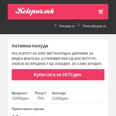
Kelepur.mk
Логирај се
Регистрирај се
НАСЛОВНА
АКТИВНИ ПОНУДИ
Активна понуда
ПРЕТХОДНИ ПОНУДИ
50% ПОПУСТ НА КУРС МЕЃУНАРОДНА ДИПЛОМА ЗА
ВИДЕО МОНТАЖА СО PREMIER PRO ОД ИНСТИТУТ РС-
КАКО ДА КУПАМ!
СКОПЈЕ ВО ВРЕДНОСТ ОД 15450ДЕН. ЗА САМО 3870ДЕН.
КОНТАКТ
Купи сега за 3870 ден.
Вредност
Попуст
Заштеди
15450ден.
75%
11580ден.
Преостанато време