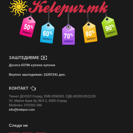
ЗАШТЕДИВМЕ
Досега 63796 купени купони
Вкупно заштедивме: 22297241 ден.
КОНТАКТ
Текнет ДООЕЛ Охрид, ЕМБ:6596363. ЕДБ:4020010511130.
Ул. Мирче Ацев бр.39/3-2, 6000 Охрид
Мобилен: 070/391 586
info@kelepur.com
Следи не