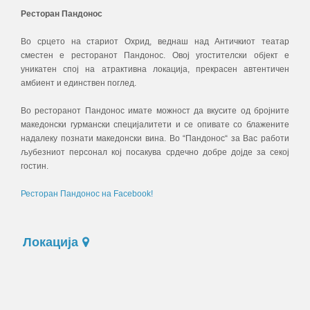
Ресторан Пандонос
Во срцето на стариот Охрид, веднаш над Античкиот театар
сместен е ресторанот Пандонос. Овој угостителски објект е
уникатен спој на атрактивна локација, прекрасен автентичен
амбиент и единствен поглед.
Во ресторанот Пандонос имате можност да вкусите од бројните
македонски гурмански специјалитети и се опивате со блажените
надалеку познати македонски вина. Во “Пандонос“ за Вас работи
љубезниот персонал кој посакува срдечно добре дојде за секој
гостин.
Ресторан Пандонос на Facebook!
Локација