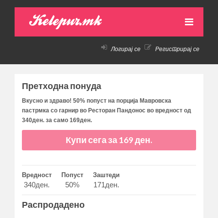
Kelepur.mk
Логирај се
Регистрирај се
НАСЛОВНА
АКТИВНИ ПОНУДИ
Претходна понуда
ПРЕТХОДНИ ПОНУДИ
Вкусно и здраво! 50% попуст на порција Мавровска
пастрмка со гарнир во Ресторан Пандонос во вредност од
КАКО ДА КУПАМ!
340ден. за само 169ден.
КОНТАКТ
Купи сега за 169 ден.
Вредност
Попуст
Заштеди
340ден.
50%
171ден.
Распродадено