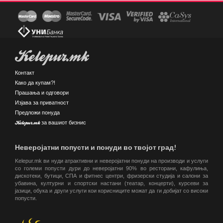
Kelepur.mk
Контакт
Како да купам?!
Прашања и одговори
Изјава за приватност
Предложи понуда
Kelepur.mk за вашиот бизнис
Неверојатни попусти и понуди во твојот град!
Kelepur.mk ви нуди атрактивни и неверојатни понуди на производи и услуги
со големи попусти дури до неверојатни 90% во ресторани, кафулиња,
дискотеки, бутици, СПА и фитнес центри, фризерски студија и салони за
убавина, културни и спортски настани (театар, концерти), курсеви за
јазици, обука и други услуги кои корисниците можат да ги добијат со високи
попусти.