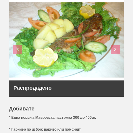
Распродадено
Добивате
* Една порција Мавровска пастрмка 300 до 400gr.
* Гарниер по избор: вариво или помфрит