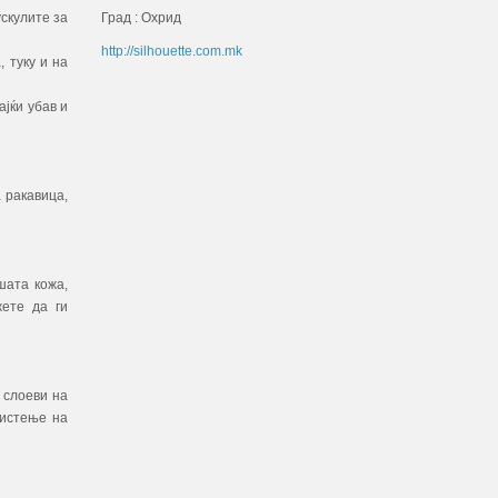
Град : Охрид
скулите за
http://silhouette.com.mk
 туку и на
ајќи убав и
 ракавица,
шата кожа,
жете да ги
 слоеви на
чистење на