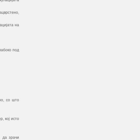
кулацијата
ацврстено,
ацијата на
лабоко под
но, со што
р, кој исто
е да зрачи