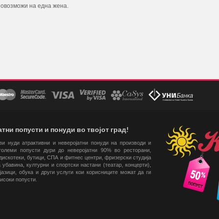
 овозможи на една жена.
тни попусти и понуди во твојот град!
 ви нуди атрактивни и неверојатни понуди на производи и
големи попусти дури до неверојатни 90% во ресторани,
искотеки, бутици, СПА и фитнес центри, фризерски студија
 убавина, културни и спортски настани (театар, концерти),
јазици, обука и други услуги кои корисниците можат да ги
високи попусти.