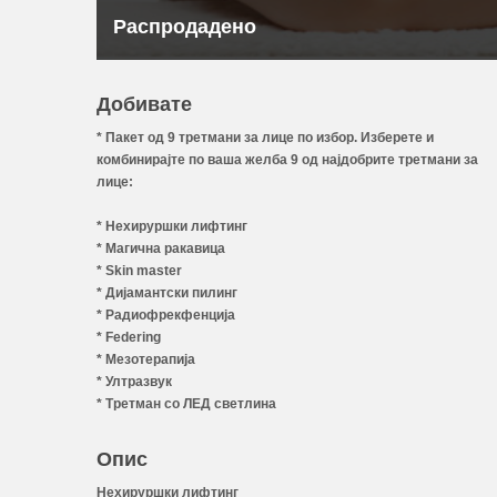
Распродадено
Добивате
* Пакет од 9 третмани за лице по избор.
Изберете и
комбинирајте по ваша желба 9 од најдобрите третмани за
лице:
* Нехируршки лифтинг
* Mагична ракавица
* Ѕkin master
* Дијамантски пилинг
* Радиофрекфенција
* Federing
* Мезотерапија
* Ултразвук
* Третман со ЛЕД светлина
Опис
Нехируршки лифтинг