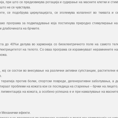
ија, при што се предизвикува ротација и судирање на масните клетки и стим
што не се чувствува.
те, се подобрува циркулацијата, се зголемува колагенот во ткивата и с
како програма за подмладување која постигнува природно стимулирање на
и длабочината на брчките.
жата до 40%и делува во хармонија со биоелектричното поле на самото тел
 електрицитетот на телото. Со оваа програма се израмнуваат нерамнините на
кожа.
 кој се состои во внесување на различни активни супстанции, растителни е
о.
 терапија против болки, спортски повреди, дегенеративни заболувања, а д
тираат проблеми на кожата кои се последица на стареење – брчки на лицето
 пигментација на кожата, а особено успешна е и при намалување на масните
и Механички ефекти.