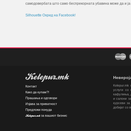
самодовербата што само беспрекорната убавина може да и ја
Silhouette Охрид на Facebook!
Kelepur.mk
Невероја
Kelepur.mk
Контакт
услуги со 
Како да купам?!
кафулиња, д
Прашања и одговори
и салони за
курсеви за 
Изјава за приватност
добијат со 
Предложи понуда
Kelepur.mk за вашиот бизнис