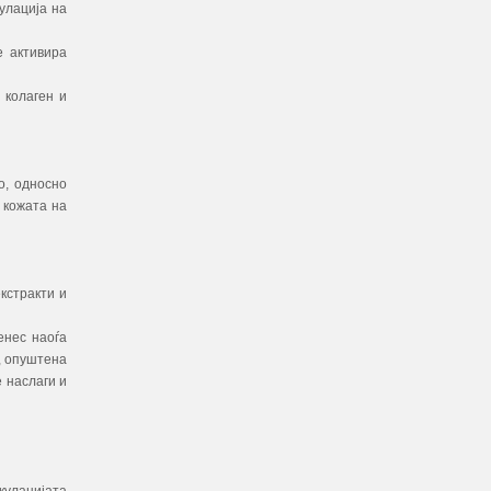
улација на
е активира
 колаген и
о, односно
 кожата на
кстракти и
енес наоѓа
, опуштена
 наслаги и