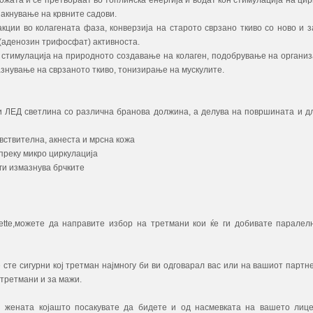
ожата и се претвораат во топлинска енергија и водат кон стимулација на цир
јакнување на крвните садови.
ции во колагената фаза, конверзија на старото сврзано ткиво со ново и з
(аденозин трифосфат) активноста.
 стимулација на природното создавање на колаген, подобрување на организ
знување на сврзаното ткиво, тонизирање на мускулите.
ти ЛЕД светлина со различна бранова должина, а делува на површината и д
увствителна, акнеста и мрсна кожа
 преку микро циркулација
ги измазнува брчките
ette,можете да направите избор на третмани кои ќе ги добивате паралел
сте сигурни кој третман најмногу би ви одговарал вас или на вашиот партне
 третмани и за мажи.
ви жената којашто посакувате да бидете и од насмевката на вашето лиц