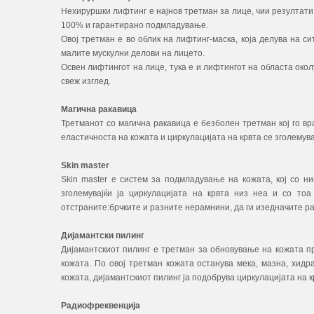
Нехируршки лифтинг е најнов третман за лице, чии резултати
100% и гарантирано подмладување.
Овој третман е во облик на лифтинг-маска, која делува на с
малите мускулни делови на лицето.
Освен лифтингот на лице, тука е и лифтингот на областа околу
свеж изглед.
Магична ракавица
Третманот со магична ракавица е безболен третман кој го в
еластичноста на кожата и циркулацијата на крвта се зголемув
Ѕkin master
Ѕkin master е систем за подмладување на кожата, кој со н
зголемувајќи ја циркулацијата на крвта низ неа и со то
отстраните:брчките и разните нерамнини, да ги изедначите ра
Дијамантски пилинг
Дијамантскиот пилинг е третман за обновување на кожата п
кожата. По овој третман кожата останува мека, мазна, хид
кожата, дијамантскиот пилинг ја подобрува циркулацијата на 
Радиофреквенција