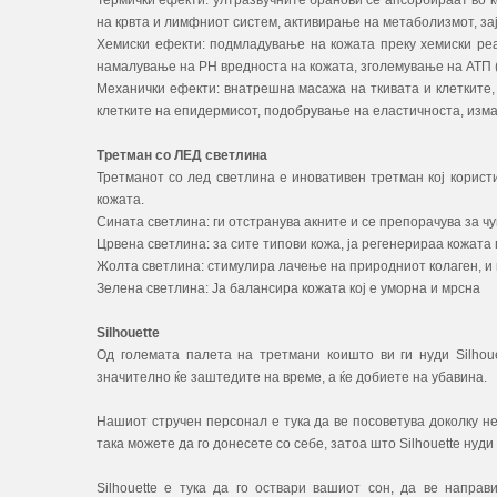
Термички ефекти: ултразвучните бранови се апсорбираат во к
на крвта и лимфниот систем, активирање на метаболизмот, за
Хемиски ефекти: подмладување на кожата преку хемиски реак
намалување на PH вредноста на кожата, зголемување на АТП 
Механички ефекти: внатрешна масажа на ткивата и клетките,
клетките на епидермисот, подобрување на еластичноста, изма
Третман со ЛЕД светлина
Третманот со лед светлина е иновативен третман кој корис
кожата.
Сината светлина: ги отстранува акните и се препорачува за ч
Црвена светлина: за сите типови кожа, ја регенерираа кожата
Жолта светлина: стимулира лачење на природниот колаген, и 
Зелена светлина: Ја балансира кожата кој е уморна и мрсна
Silhouette
Од големата палета на третмани коишто ви ги нуди Silhou
значително ќе заштедите на време, а ќе добиете на убавина.
Нашиот стручен персонал е тука да ве посоветува доколку не 
така можете да го донесете со себе, затоа што Silhouette нуди
Silhouette е тука да го оствари вашиот сон, да ве напра