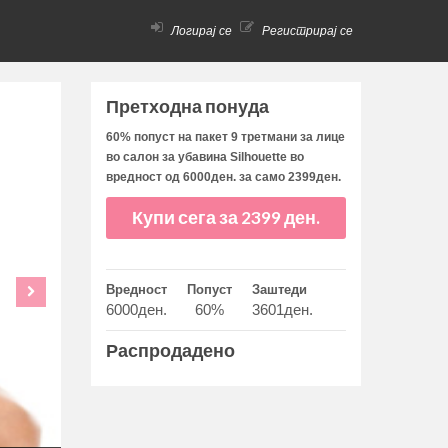
Логирај се
Регистрирај се
Претходна понуда
60% попуст на пакет 9 третмани за лице
во салон за убавина Silhouette во
вредност од 6000ден. за само 2399ден.
Купи сега за 2399 ден.
Вредност
Попуст
Заштеди
6000ден.
60%
3601ден.
Распродадено