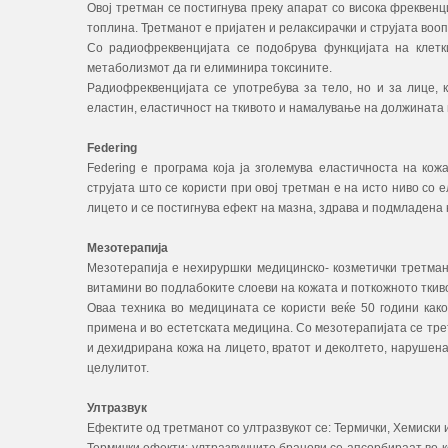
Овој третман се постигнува преку апарат со висока фреквенц
топлина. Третманот е пријатен и релаксирачки и струјата вооп
Со радиофреквенцијата се подобрува функцијата на клетки
метаболизмот да ги елиминира токсините.
Радиофреквенцијата се употребува за тело, но и за лице, 
еластин, еластичност на ткивото и намалување на должината 
Federing
Federing е програма која ја зголемува еластичноста на ко
струјата што се користи при овој третман е на исто ниво со
лицето и се постигнува ефект на мазна, здрава и подмладена 
Мезотерапија
Мезотерапија е нехируршки медицинско- козметички третман,
витамини во подлабоките слоеви на кожата и поткожното ткив
Оваа техника во медицината се користи веќе 50 години како
примена и во естетската медицина. Со мезотерапијата се тре
и дехидрирана кожа на лицето, вратот и деколтето, нарушена
целулитот.
Ултразвук
Ефектите од третманот со ултразвукот се: Термички, Хемиски 