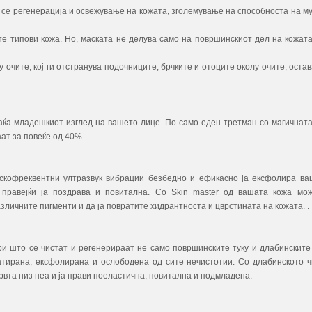
 се регенерација и освежување на кожата, зголемување на способноста на му
ите типови кожа. Но, маската не делува само на површинскиот дел на кожата,
 очите, кој ги отстранува подочниците, брчките и отоците околу очите, остав
раќа младешкиот изглед на вашето лице. По само еден третман со магичната
аат за повеќе од 40%.
искофреквентни ултразвук вибрации безбедно и ефикасно ја ексфолира ва
а правејќи ја поздрава и повитална. Со Ѕkin master од вашата кожа мо
зличните пигменти и да ја повратите хидрантноста и цврстината на кожата. .
ри што се чистат и регенерираат не само површинските туку и длабинските
ратирана, ексфолирана и ослободена од сите нечистотии. Со длабинското 
крвта низ неа и ја прави поеластична, повитална и подмладена.