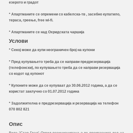
езерото и градот
* Апартманите се опремени со кабелска-тв , засебно купатило,
тераса, греење, free wi-fi.
* Апартманите се над Охридската чаршија
Услови
* Секој може да купи неограничен број на купони
* Пред купувањето треба да се направи предрезервација
(телефонски), по купувањето треба да се направи резервација
со кодот од купонот
* Купоните може да се купуваат до 30.06.2012 година, а да се
користат заклучно со 01.07.2012 година
* Задолжителна е предрезервација и резервација на телефон
070 802 821
Опис
Вила “Стар Град“ Охрид позиционирана е во прекрасниот дел на