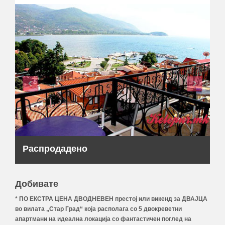
Распродадено
Добивате
* ПО ЕКСТРА ЦЕНА ДВОДНЕВЕН престој или викенд за ДВАЈЦА
во вилата „Стар Град“ која располага со 5 двокреветни
апартмани на идеална локација со фантастичен поглед на