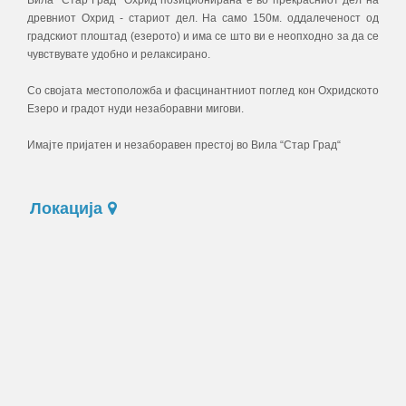
древниот Охрид - стариот дел. На само 150м. оддалеченост од
градскиот плоштад (езерото) и има се што ви е неопходно за да се
чувствувате удобно и релаксирано.
Со својата местоположба и фасцинантниот поглед кон Oхридското
Езеро и градот нуди незаборавни мигови.
Имајте пријатен и незаборавен престој во Вила “Стар Град“
Локација