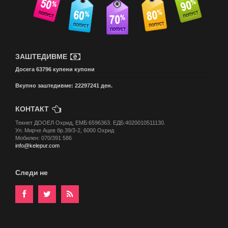
ЗАШТЕДИВМЕ
Досега 63796 купени купони
Вкупно заштедивме: 22297241 ден.
КОНТАКТ
Текнет ДООЕЛ Охрид, ЕМБ:6596363. ЕДБ:4020010511130.
Ул. Мирче Ацев бр.39/3-2, 6000 Охрид
Мобилен: 070/391 586
info@kelepur.com
Следи не