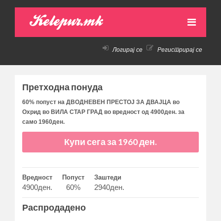
Kelepur.mk
Логирај се
Регистрирај се
НАСЛОВНА
АКТИВНИ ПОНУДИ
Претходна понуда
ПРЕТХОДНИ ПОНУДИ
60% попуст на ДВОДНЕВЕН ПРЕСТОЈ ЗА ДВАЈЦА во
Охрид во ВИЛА СТАР ГРАД во вредност од 4900ден. за
КАКО ДА КУПАМ!
само 1960ден.
КОНТАКТ
Купи сега за 1960 ден.
Вредност
Попуст
Заштеди
4900ден.
60%
2940ден.
Распродадено