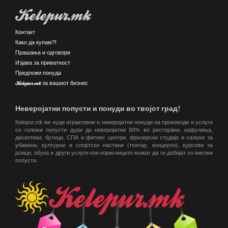
Kelepur.mk
Контакт
Како да купам?!
Прашања и одговори
Изјава за приватност
Предложи понуда
Kelepur.mk за вашиот бизнис
Неверојатни попусти и понуди во твојот град!
Kelepur.mk ви нуди атрактивни и неверојатни понуди на производи и услуги
со големи попусти дури до неверојатни 90% во ресторани, кафулиња,
дискотеки, бутици, СПА и фитнес центри, фризерски студија и салони за
убавина, културни и спортски настани (театар, концерти), курсеви за
јазици, обука и други услуги кои корисниците можат да ги добијат со високи
попусти.