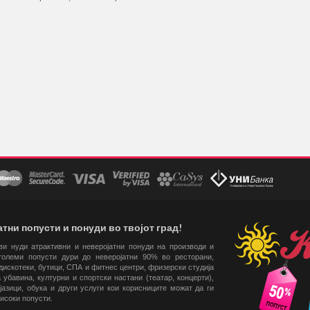
тни попусти и понуди во твојот град!
 ви нуди атрактивни и неверојатни понуди на производи и
големи попусти дури до неверојатни 90% во ресторани,
искотеки, бутици, СПА и фитнес центри, фризерски студија
 убавина, културни и спортски настани (театар, концерти),
јазици, обука и други услуги кои корисниците можат да ги
високи попусти.