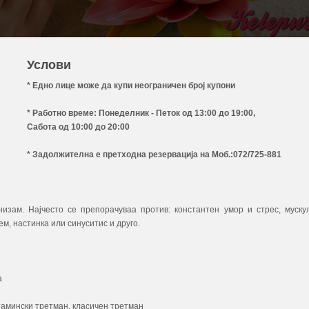
Услови
* Едно лице може да купи неограничен број купони
* Работно време: Понеделник - Петок од 13:00 до 19:00,
Сабота од 10:00 до 20:00
* Задолжителна е претходна резервација на Моб.:072/725-881
изам. Најчесто се препорачуваа против: константен умор и стрес, муску
м, настинка или синуситис и друго.
а
итамински третман, класичен третман