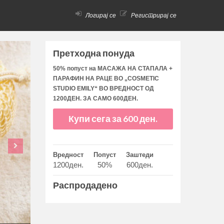
Логирај се
Регистрирај се
Претходна понуда
50% попуст на МАСАЖА НА СТАПАЛА +
ПАРАФИН НА РАЦЕ ВО „COSMETIC
STUDIO EMILY“ ВО ВРЕДНОСТ ОД
1200ДЕН. ЗА САМО 600ДЕН.
Купи сега за 600 ден.
Вредност
Попуст
Заштеди
1200ден.
50%
600ден.
Распродадено