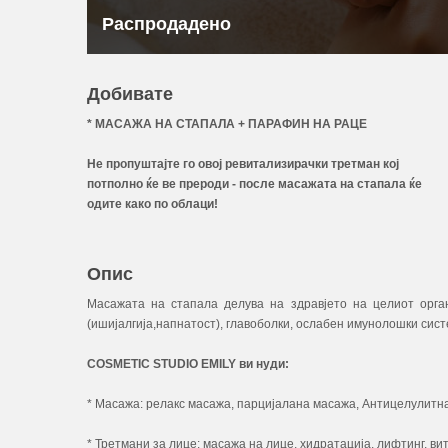
Распродадено
Добивате
* МАСАЖА НА СТАПАЛА + ПАРАФИН НА РАЦЕ
Не пропуштајте го овој ревитализирачки третман кој
потполно ќе ве прероди - после масажата на стапала ќе
одите како по облаци!
Опис
Масажата на стапала делува на здравјето на целиот орган
(ишијалгија,напнатост), главоболки, ослабен имунолошки систе
COSMETIC STUDIO EMILY ви нуди:
* Масажа: релакс масажа, парцијалана масажа, Антицелулитн
* Третмани за лице: масажа на лице, хидратација, лифтинг, в