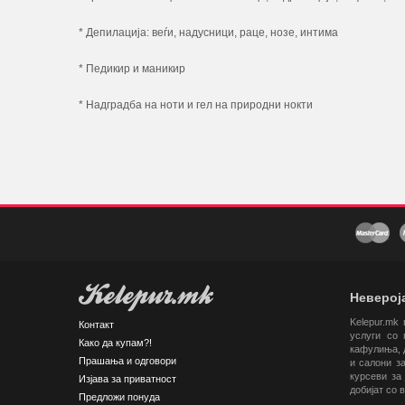
* Депилација: веѓи, надусници, раце, нозе, интима
* Педикир и маникир
* Надградба на ноти и гел на природни нокти
Kelepur.mk
Невероја
Kelepur.mk
Контакт
услуги со 
Како да купам?!
кафулиња, д
Прашања и одговори
и салони за
курсеви за 
Изјава за приватност
добијат со 
Предложи понуда