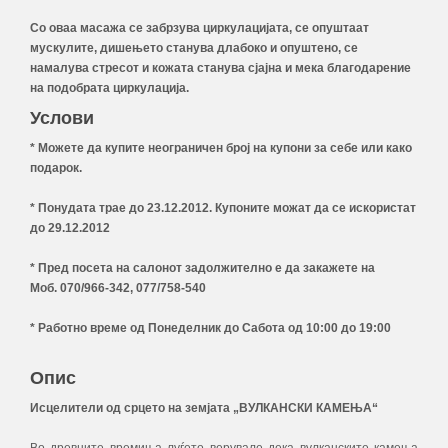
Со оваа масажа се забрзува циркулацијата, се опуштаат
мускулите, дишењето станува длабоко и опуштено, се
намалува стресот и кожата станува сјајна и мека благодарение
на подобрата циркулација.
Услови
* Можете да купите неограничен број на купони за себе или како
подарок.
* Понудата трае до 23.12.2012. Купоните можат да се искористат
до 29.12.2012
* Пред посета на салонот задолжително е да закажете на
Моб. 070/966-342, 077/758-540
* Работно време од Понеделник до Сабота од 10:00 до 19:00
Опис
Исцелители од срцето на земјата „ВУЛКАНСКИ КАМЕЊА“
Во древните времиња луѓето верувале дека вулканските камења