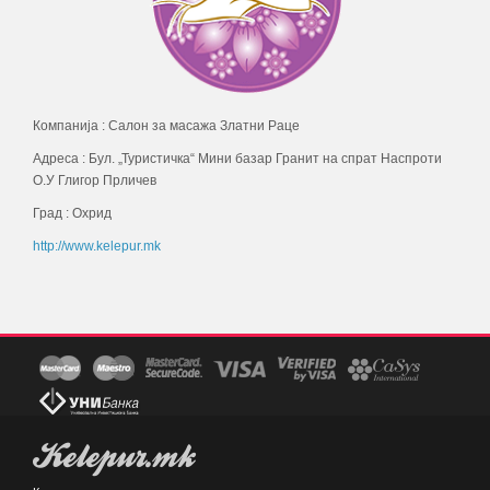
Компанија : Салон за масажа Златни Раце
Адреса : Бул. „Туристичка“ Мини базар Гранит на спрат Наспроти
О.У Глигор Прличев
Град : Охрид
http://www.kelepur.mk
Kelepur.mk