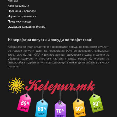
Контакт
Како да купам?!
Прашања и одговори
Изјава за приватност
Предложи понуда
Kelepur.mk за вашиот бизнис
Неверојатни попусти и понуди во твојот град!
Kelepur.mk ви нуди атрактивни и неверојатни понуди на производи и услуги
со големи попусти дури до неверојатни 90% во ресторани, кафулиња,
дискотеки, бутици, СПА и фитнес центри, фризерски студија и салони за
убавина, културни и спортски настани (театар, концерти), курсеви за
јазици, обука и други услуги кои корисниците можат да ги добијат со високи
попусти.