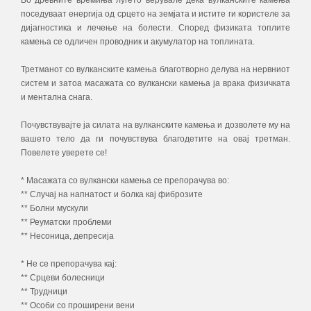
поседуваат енергија од срцето на земјата и истите ги користеле за
дијагностика и лечење на болести. Според физиката топлите
камења се одличен проводник и акумулатор на топлината.
Третманот со вулканските камења благотворно делува на нервниот
систем и затоа масажата со вулкански камења ја врака физичката
и ментална снага.
Почувствувајте ја силата на вулканските камења и дозволете му на
вашето тело да ги почувствува благодетите на овај третман.
Повелете уверете се!
* Масажата со вулкански камења се препорачува во:
** Случај на напнатост и болка кај фиброзите
** Болни мускули
** Реуматски проблеми
** Несоница, депресија
* Не се препорачува кај:
** Срцеви болесници
** Трудници
** Особи со проширени вени