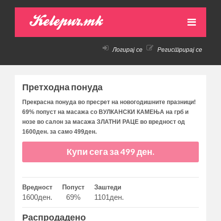
Kelepur.mk
Логирај се
Регистрирај се
НАСЛОВНА
АКТИВНИ ПОНУДИ
Претходна понуда
ПРЕТХОДНИ ПОНУДИ
Прекрасна понуда во пресрет на новогодишните празници!
69% попуст на масажа со ВУЛКАНСКИ КАМЕЊА на грб и
КАКО ДА КУПАМ!
нозе во салон за масажа ЗЛАТНИ РАЦЕ во вредност од
1600ден. за само 499ден.
КОНТАКТ
Купи сега за 499 ден.
Вредност
Попуст
Заштеди
1600ден.
69%
1101ден.
Распродадено