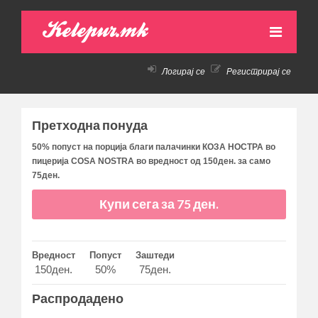
Kelepur.mk
Логирај се
Регистрирај се
НАСЛОВНА
АКТИВНИ ПОНУДИ
Претходна понуда
ПРЕТХОДНИ ПОНУДИ
50% попуст на порција благи палачинки КОЗА НОСТРА во
пицерија COSA NOSTRA во вредност од 150ден. за само
КАКО ДА КУПАМ!
75ден.
КОНТАКТ
Купи сега за 75 ден.
Вредност
Попуст
Заштеди
150ден.
50%
75ден.
Распродадено