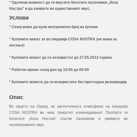
* Одлична можност да ги вкусите богатите палачинки „Коза
Ностра“ и да уживате во единствениот вкус.
Услови
* Секој може да купи неограничен број на купони
* Купоните важат за во пицерија COSA NOSTRA (не важи за
носење)
* Купоните можат да се искористат до 27.05.2012 година
* Работно време секој ден од 10:00 до 00:00
* Купоните можете да ги искористите без претходна резервација
Опис
Во срцето на Охрид, во автентичната атмосфера на пицерија
COSA NOSTRA ве чека пријатно изненадување! Пробајте ги
богатите „Коза Ностра“ слатки палачинки и уживајте во
незаборавниот вкус.