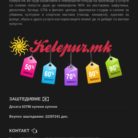
Kelepur.mk ви нуди атрактивни и неверојатни понуди на производи и услуги
со големи попусти дури до неверојатни 90% во ресторани, кафулиња,
дискотеки, бутици, СПА и фитнес центри, фризерски студија и салони за
убавина, културни и спортски настани (театар, концерти), курсеви за
јазици, обука и други услуги кои корисниците можат да ги добијат со високи
попусти.
ЗАШТЕДИВМЕ
Досега 63796 купени купони
Вкупно заштедивме: 22297241 ден.
КОНТАКТ