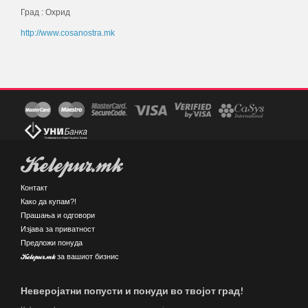
Град : Охрид
http://www.cosanostra.mk
Kelepur.mk
Контакт
Како да купам?!
Прашања и одговори
Изјава за приватност
Предложи понуда
Kelepur.mk за вашиот бизнис
Неверојатни попусти и понуди во твојот град!