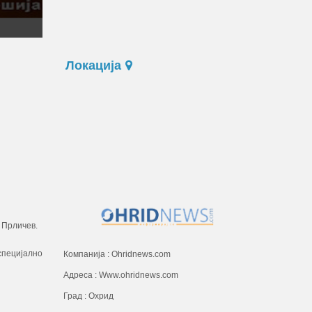
Локација
 Прличев.
специјално
Компанија : Ohridnews.com
Адреса : Www.ohridnews.com
Град : Охрид