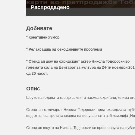
Распродадено
Добивате
* Креативен хумор
* Релаксација од секојдневните проблеми
* Стенд ап шоу на охридскиот актер Никола Тодороски во
големата сала на Центарот за култура на 24-ти ноември 201
од 20 часот.
Опис
Шоуто на годината кое до солзи ги насмеа охриѓани, ќе има в
Стенд ап комичарот Никола Тодороски пред охридската публ
подготвен за третата сезона на популарната веб комедија „Иди
Стенд ап шоуто на Никола Тодороски се препорачува на публи