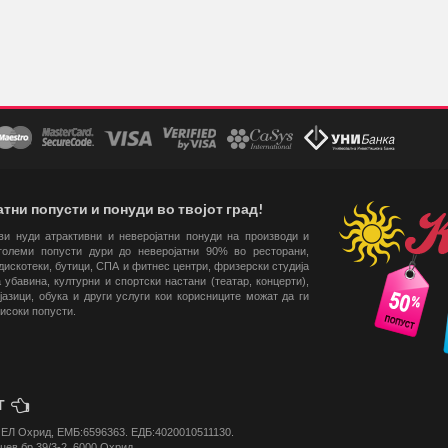
тни попусти и понуди во твојот град!
 ви нуди атрактивни и неверојатни понуди на производи и
големи попусти дури до неверојатни 90% во ресторани,
искотеки, бутици, СПА и фитнес центри, фризерски студија
 убавина, културни и спортски настани (театар, концерти),
јазици, обука и други услуги кои корисниците можат да ги
високи попусти.
КТ
ЕЛ Охрид, ЕМБ:6596363. ЕДБ:4020010511130.
цев бр.39/3-2, 6000 Охрид