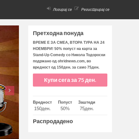
Логирај се
Регистрирај се
Претходна понуда
ВРЕМЕ Е ЗА СМЕА, ВТОРА ТУРА НА 24
НОЕМВРИ! 50% попуст на карта за
Stand-Up Comedy со Никола Тодороски
подржано од ohridnews.com, во
вредност од 150ден. за само 75ден.
Купи сега за 75 ден.
Вредност
Попуст
Заштеди
150ден.
50%
75ден.
Распродадено