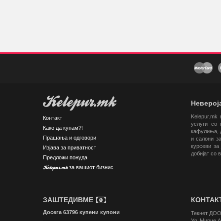
Kelepur.mk
Невероја
Kelepur.mk
Контакт
услуги со 
Како да купам?!
кафулиња, д
Прашања и одговори
и салони за
курсеви за 
Изјава за приватност
добијат со 
Предложи понуда
Kelepur.mk за вашиот бизнис
ЗАШТЕДИВМЕ
КОНТА
Досега 63796 купени купони
Текнет ДОО
Ул. Мирче А