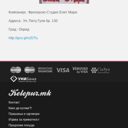
Компанија : Фризерско Студио Елит Мари
Адреса : Ул. Питу Гули бр. 130
Град : Охрид
http://goo.gl/v2DTu
Kelepur.mk
Контакт
Како да купам?!
Прашања и одговори
Изјава за приватност
Предложи понуда