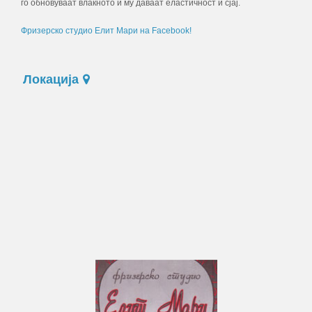
го обновуваат влакното и му даваат еластичност и сјај.
Фризерско студио Елит Мари на Facebook!
Локација