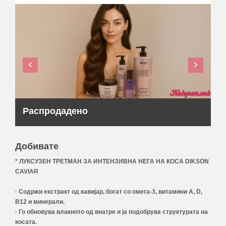
Распродадено
Добивате
* ЛУКСУЗЕН ТРЕТМАН ЗА ИНТЕНЗИВНА НЕГА НА КОСА DIKSON
CAVIAR
· Содржи екстракт од кавијар, богат со омега-3, витамини A, D,
B12 и минерали.
· Го обновува влакното од внатре и ја подобрува структурата на
косата.