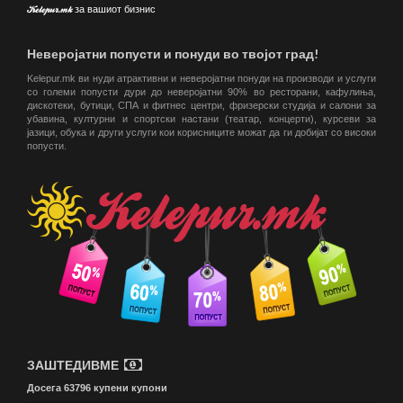
Kelepur.mk за вашиот бизнис
Неверојатни попусти и понуди во твојот град!
Kelepur.mk ви нуди атрактивни и неверојатни понуди на производи и услуги
со големи попусти дури до неверојатни 90% во ресторани, кафулиња,
дискотеки, бутици, СПА и фитнес центри, фризерски студија и салони за
убавина, културни и спортски настани (театар, концерти), курсеви за
јазици, обука и други услуги кои корисниците можат да ги добијат со високи
попусти.
ЗАШТЕДИВМЕ
Досега 63796 купени купони