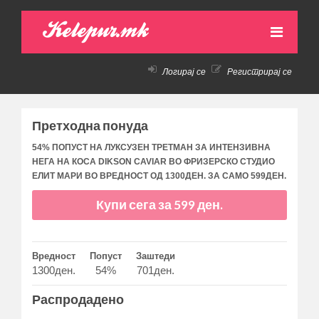
Kelepur.mk
Логирај се
Регистрирај се
НАСЛОВНА
АКТИВНИ ПОНУДИ
Претходна понуда
ПРЕТХОДНИ ПОНУДИ
54% ПОПУСТ НА ЛУКСУЗЕН ТРЕТМАН ЗА ИНТЕНЗИВНА
НЕГА НА КОСА DIKSON CAVIAR ВО ФРИЗЕРСКО СТУДИО
КАКО ДА КУПАМ!
ЕЛИТ МАРИ ВО ВРЕДНОСТ ОД 1300ДЕН. ЗА САМО 599ДЕН.
КОНТАКТ
Купи сега за 599 ден.
Вредност
Попуст
Заштеди
1300ден.
54%
701ден.
Распродадено