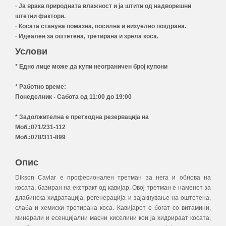
· Ја врака природната влажност и ја штити од надворешни
штетни фактори.
· Косата станува помазна, посилна и визуелно поздрава.
· Идеален за оштетена, третирана и зрела коса.
Услови
* Едно лице може да купи неограничен број купони
* Работно време:
Понеделник - Сабота од 11:00 до 19:00
* Задолжителна е претходна резервација на
Моб.:071/231-112
Моб.:078/311-899
Опис
Dikson Caviar e професионален третман за нега и обнова на
косата, базиран на екстракт од кавијар. Овој третман е наменет за
длабинска хидратација, регенерација и зајакнување на оштетена,
слаба и хемиски третирана коса. Кавијарот е богат со витамини,
минерали и есенцијални масни киселини кои ја хидрираат косата,