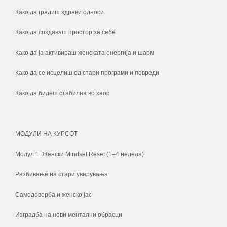
Како да градиш здрави односи
Како да создаваш простор за себе
Како да ја активираш женската енергија и шарм
Како да се исцелиш од стари програми и повреди
Како да бидеш стабилна во хаос
МОДУЛИ НА КУРСОТ
Модул 1: Женски Mindset Reset (1–4 недела)
Разбивање на стари уверувања
Самодоверба и женско јас
Изградба на нови ментални обрасци