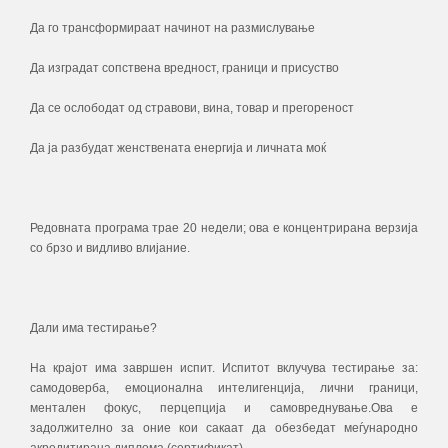
Да го трансформираат начинот на размислување
Да изградат сопствена вредност, граници и присуство
Да се ослободат од стравови, вина, товар и прегореност
Да ја разбудат женствената енергија и личната моќ
Редовната програма трае 20 недели; ова е концентрирана верзија
со брзо и видливо влијание.
Дали има тестирање?
На крајот има завршен испит. Испитот вклучува тестирање за:
самодоверба, емоционална интелигенција, лични граници,
ментален фокус, перцепција и самовреднување.Ова е
задолжително за оние кои сакаат да обезбедат меѓународно