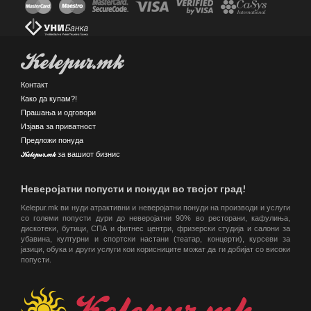
Kelepur.mk
Контакт
Како да купам?!
Прашања и одговори
Изјава за приватност
Предложи понуда
Kelepur.mk за вашиот бизнис
Неверојатни попусти и понуди во твојот град!
Kelepur.mk ви нуди атрактивни и неверојатни понуди на производи и услуги
со големи попусти дури до неверојатни 90% во ресторани, кафулиња,
дискотеки, бутици, СПА и фитнес центри, фризерски студија и салони за
убавина, културни и спортски настани (театар, концерти), курсеви за
јазици, обука и други услуги кои корисниците можат да ги добијат со високи
попусти.