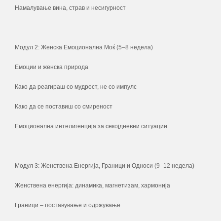
Намалување вина, страв и несигурност
Модул 2: Женска Емоционална Моќ (5–8 недела)
Емоции и женска природа
Како да реагираш со мудрост, не со импулс
Како да се поставиш со смиреност
Емоционална интелигенција за секојдневни ситуации
Модул 3: Женствена Енергија, Граници и Односи (9–12 недела)
Женствена енергија: динамика, магнетизам, хармонија
Граници – поставување и одржување