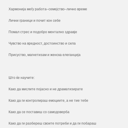
Хармонија меѓу работа–семејство–лично време
Лични граници и почит кон себе
Помал стрес и подобро ментално здравје
Чувство на вредност, достоинство и сила
Присуство, магнетизам и женска елеганција
Што ќе научите:
Како да мислите појасно и не драматизирате
Како да ги контролираш емоциите, а не тие тебе
Како да се поставиш со самодоверба
Како да ги разбереш своите потреби и да ги побараш