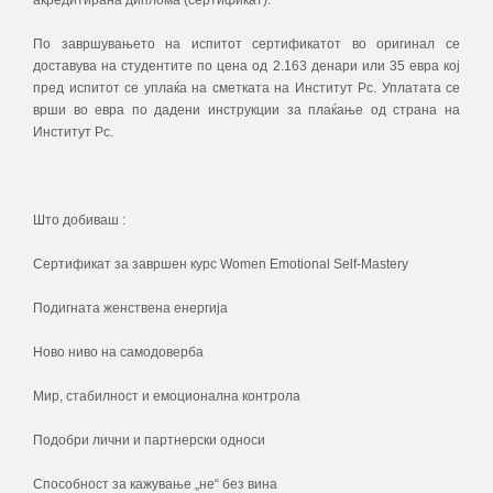
акредитирана диплома (сертификат).
По завршувањето на испитот сертификатот во оригинал се
доставува на студентите по цена од 2.163 денари или 35 евра кој
пред испитот се уплаќа на сметката на Институт Рс. Уплатата се
врши во евра по дадени инструкции за плаќање од страна на
Институт Рс.
Што добиваш :
Сертификат за завршен курс Women Emotional Self-Mastery
Подигната женствена енергија
Ново ниво на самодоверба
Мир, стабилност и емоционална контрола
Подобри лични и партнерски односи
Способност за кажување „не“ без вина