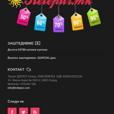
ЗАШТЕДИВМЕ
Досега 63796 купени купони
Вкупно заштедивме: 22297241 ден.
КОНТАКТ
Текнет ДООЕЛ Охрид, ЕМБ:6596363. ЕДБ:4020010511130.
Ул. Мирче Ацев бр.39/3-2, 6000 Охрид
Мобилен: 070/391 586
info@kelepur.com
Следи не