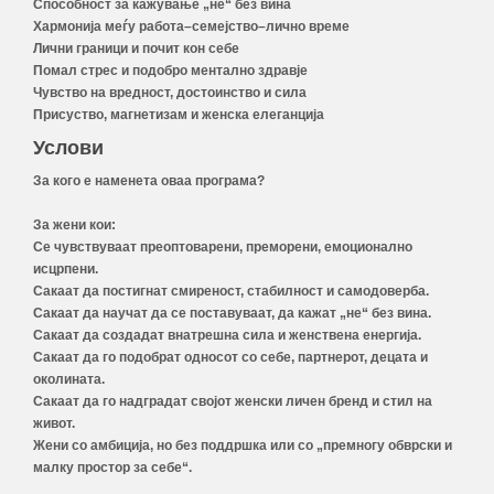
Способност за кажување „не“ без вина
Хармонија меѓу работа–семејство–лично време
Лични граници и почит кон себе
Помал стрес и подобро ментално здравје
Чувство на вредност, достоинство и сила
Присуство, магнетизам и женска елеганција
Услови
За кого е наменета оваа програма?
За жени кои:
Се чувствуваат преоптоварени, преморени, емоционално
исцрпени.
Сакаат да постигнат смиреност, стабилност и самодоверба.
Сакаат да научат да се поставуваат, да кажат „не“ без вина.
Сакаат да создадат внатрешна сила и женствена енергија.
Сакаат да го подобрат односот со себе, партнерот, децата и
околината.
Сакаат да го надградат својот женски личен бренд и стил на
живот.
Жени со амбиција, но без поддршка или со „премногу обврски и
малку простор за себе“.