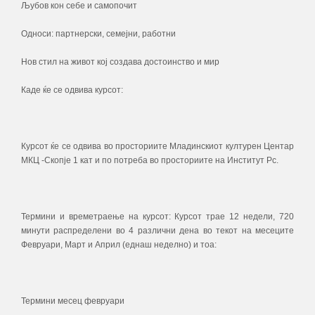
Љубов кон себе и самопочит
Односи: партнерски, семејни, работни
Нов стил на живот кој создава достоинство и мир
Каде ќе се одвива курсот:
Курсот ќе се одвива во просториите Младинскиот културен Центар
МКЦ -Скопје 1 кат и по потреба во просториите на Институт Рс.
Термини и времетраење на курсот: Курсот трае 12 недели, 720
минути распределени во 4 различни дена во текот на месеците
Февруари, Март и Април (еднаш неделно) и тоа:
Термини месец февруари