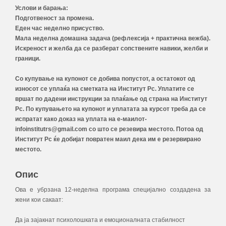
Услови и барања:
Подготвеност за промена.
Еден час неделно присуство.
Мала неделна домашна задача (рефлексија + практична вежба).
Искреност и желба да се разберат сопствените навики, желби и
граници.
Со купување на купонот се добива попустот, а остатокот од
износот се уплаќа на сметката на Институт Рс. Уплатите се
вршат по дадени инструкции за плаќање од страна на Институт
Рс. По купувањето на купонот и уплатата за курсот треба да се
испратат како доказ на уплата на е-маилот-
infoinstitutrs@gmail.com со што се резевира местото. Потоа од
Институт Рс ќе добијат повратен маил дека им е резервирано
местото.
Опис
Ова е убрзана 12-неделна програма специјално создадена за
жени кои сакаат:
Да ја зајакнат психолошката и емоционалната стабилност