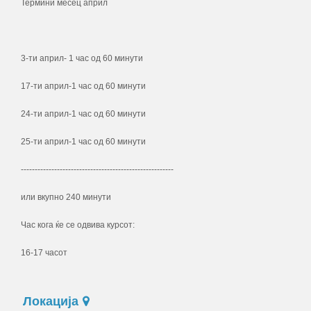
Термини месец април
3-ти април- 1 час од 60 минути
17-ти април-1 час од 60 минути
24-ти април-1 час од 60 минути
25-ти април-1 час од 60 минути
-------------------------------------------------------
или вкупно 240 минути
Час кога ќе се одвива курсот:
16-17 часот
Локација