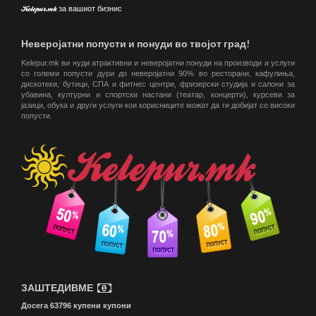
Kelepur.mk за вашиот бизнис
Неверојатни попусти и понуди во твојот град!
Kelepur.mk ви нуди атрактивни и неверојатни понуди на производи и услуги
со големи попусти дури до неверојатни 90% во ресторани, кафулиња,
дискотеки, бутици, СПА и фитнес центри, фризерски студија и салони за
убавина, културни и спортски настани (театар, концерти), курсеви за
јазици, обука и други услуги кои корисниците можат да ги добијат со високи
попусти.
ЗАШТЕДИВМЕ
Досега 63796 купени купони