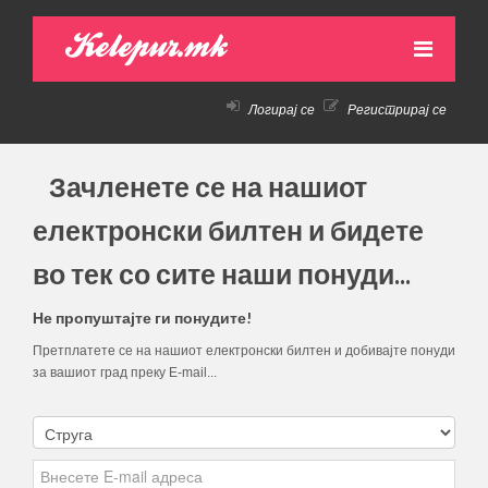
Kelepur.mk
Логирај се
Регистрирај се
НАСЛОВНА
АКТИВНИ ПОНУДИ
Зачленете се на нашиот
ПРЕТХОДНИ ПОНУДИ
електронски билтен и бидете
КАКО ДА КУПАМ!
во тек со сите наши понуди...
КОНТАКТ
Не пропуштајте ги понудите!
Претплатете се на нашиот електронски билтен и добивајте понуди
за вашиот град преку Е-mail...