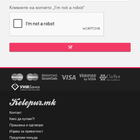
Кликнете на копчето „I'm not a robot“
Kelepur.mk
Контакт
Како да купам?!
Прашања и одговори
Изјава за приватност
Предложи понуда