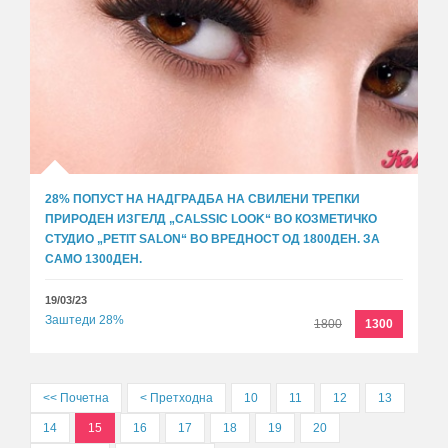
28% ПОПУСТ НА НАДГРАДБА НА СВИЛЕНИ ТРЕПКИ
ПРИРОДЕН ИЗГЕЛД „CALSSIC LOOK“ ВО КОЗМЕТИЧКО
СТУДИО „PETIT SALON“ ВО ВРЕДНОСТ ОД 1800ДЕН. ЗА
САМО 1300ДЕН.
19/03/23
Заштеди 28%
1800
1300
<< Почетна
< Претходна
10
11
12
13
14
15
16
17
18
19
20