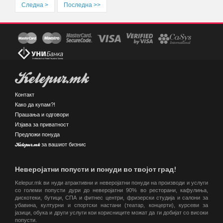
Следна >
Последна >>
Kelepur.mk
Контакт
Како да купам?!
Прашања и одговори
Изјава за приватност
Предложи понуда
Kelepur.mk за вашиот бизнис
Неверојатни попусти и понуди во твојот град!
Kelepur.mk ви нуди атрактивни и неверојатни понуди на производи и услуги
со големи попусти дури до неверојатни 90% во ресторани, кафулиња,
дискотеки, бутици, СПА и фитнес центри, фризерски студија и салони за
убавина, културни и спортски настани (театар, концерти), курсеви за
јазици, обука и други услуги кои корисниците можат да ги добијат со високи
попусти.