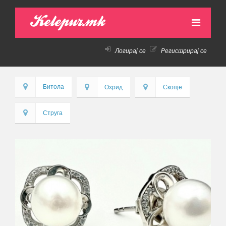
Kelepur.mk
Логирај се
Регистрирај се
НАСЛОВНА
АКТИВНИ ПОНУДИ
Битола
Охрид
Скопје
ПРЕТХОДНИ ПОНУДИ
Струга
КАКО ДА КУПАМ!
КОНТАКТ