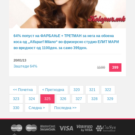
64% попуст на ФАРБАЊЕ + ТРЕТМАН за нега на обоена
коса од „Alfaparf Milano“ во фризерско студио ЕЛИТ МАРИ
во вредност од 1100ден. за само 399ден.
20/01/13
Заштеди 64%
1100
399
<< Почетна
< Претходна
320
321
322
323
324
325
326
327
328
329
330
Следна >
Последна >>