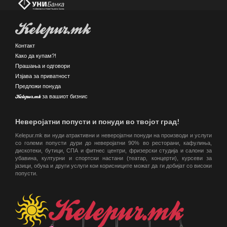
Kelepur.mk
Контакт
Како да купам?!
Прашања и одговори
Изјава за приватност
Предложи понуда
Kelepur.mk за вашиот бизнис
Неверојатни попусти и понуди во твојот град!
Kelepur.mk ви нуди атрактивни и неверојатни понуди на производи и услуги
со големи попусти дури до неверојатни 90% во ресторани, кафулиња,
дискотеки, бутици, СПА и фитнес центри, фризерски студија и салони за
убавина, културни и спортски настани (театар, концерти), курсеви за
јазици, обука и други услуги кои корисниците можат да ги добијат со високи
попусти.