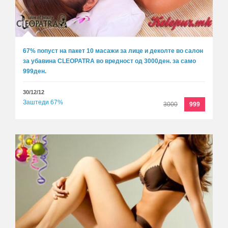
67% попуст на пакет 10 масажи за лице и деколте во салон
за убавина CLEOPATRA во вредност од 3000ден. за само
999ден.
30/12/12
Заштеди 67%
3000
999