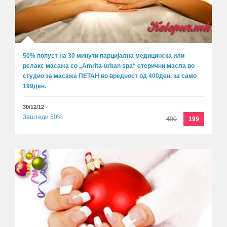
50% попуст на 30 минути парцијална медицинска или
релакс масажа со „Amrita-urban spa“ етерични масла во
студио за масажа ПЕТАН во вредност од 400ден. за само
199ден.
30/12/12
Заштеди 50%
400
199