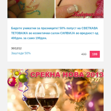
Бидете уникатни за празниците! 50% попуст на СВЕТКАВА
ТЕТОВАЖА во козметички салон СИЛВИЈА во вредност од
400ден. за само 199ден.
30/12/12
Заштеди 50%
400
199