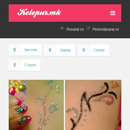
Kelepur.mk
Логирај се
Регистрирај се
НАСЛОВНА
АКТИВНИ ПОНУДИ
Битола
Охрид
Скопје
ПРЕТХОДНИ ПОНУДИ
Струга
КАКО ДА КУПАМ!
КОНТАКТ