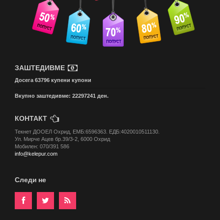
ЗАШТЕДИВМЕ
Досега 63796 купени купони
Вкупно заштедивме: 22297241 ден.
КОНТАКТ
Текнет ДООЕЛ Охрид, ЕМБ:6596363. ЕДБ:4020010511130.
Ул. Мирче Ацев бр.39/3-2, 6000 Охрид
Мобилен: 070/391 586
info@kelepur.com
Следи не