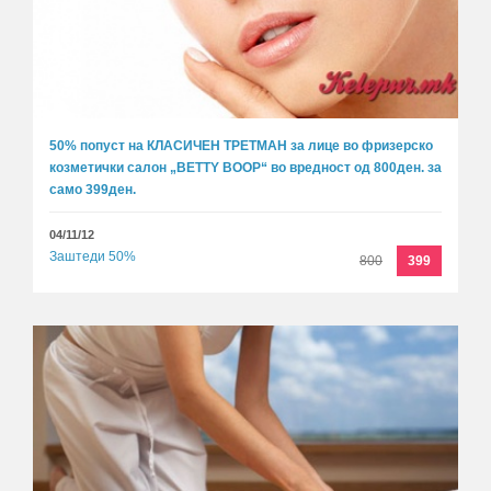
50% попуст на КЛАСИЧЕН ТРЕТМАН за лице во фризерско
козметички салон „BETTY BOOP“ во вредност од 800ден. за
само 399ден.
04/11/12
Заштеди 50%
800
399