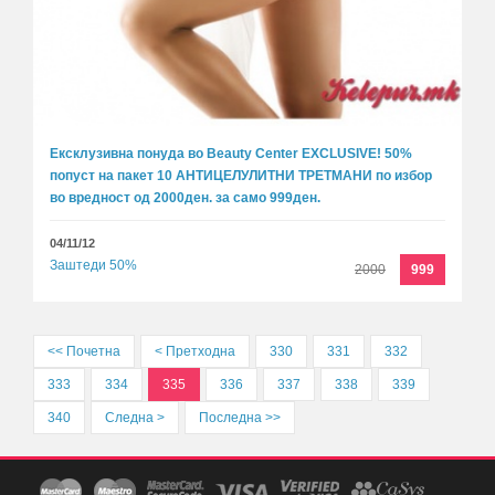
Ексклузивна понуда во Beauty Center EXCLUSIVE! 50%
попуст на пакет 10 АНТИЦЕЛУЛИТНИ ТРЕТМАНИ по избор
во вредност од 2000ден. за само 999ден.
04/11/12
Заштеди 50%
2000
999
<< Почетна
< Претходна
330
331
332
333
334
335
336
337
338
339
340
Следна >
Последна >>