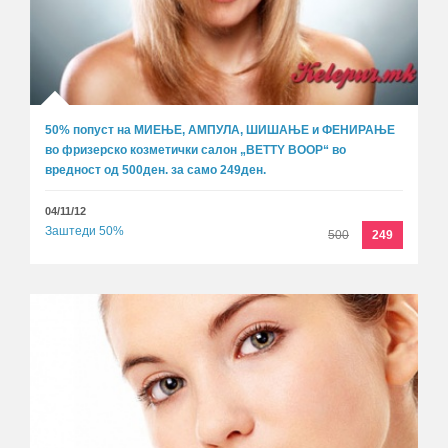
50% попуст на МИЕЊЕ, АМПУЛА, ШИШАЊЕ и ФЕНИРАЊЕ
во фризерско козметички салон „BETTY BOOP“ во
вредност од 500ден. за само 249ден.
04/11/12
Заштеди 50%
500
249