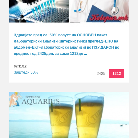
Здравјето пред се! 50% попуст на ОСНОВЕН пакет
лабораториски анализи (интернистички преглед+EHO на
абдомен+ЕКГ+лабораториски анализи) во ПЗУ ДАРОН во
вредност од 2425ден. за само 1212де ...
07/11/12
Заштеди 50%
2425
1212