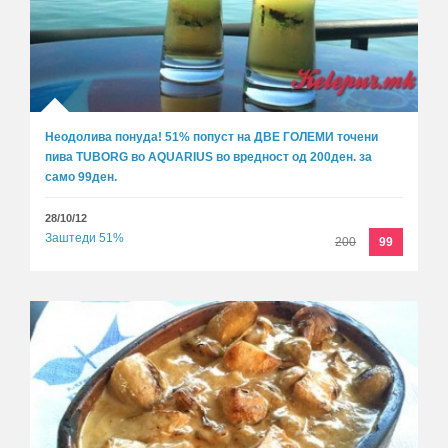
Неодолива понуда! 51% попуст на ДВЕ ГОЛЕМИ точени
пива TUBORG во AQUARIUS во вредност од 200ден. за
само 99ден.
28/10/12
Заштеди 51%
200
99