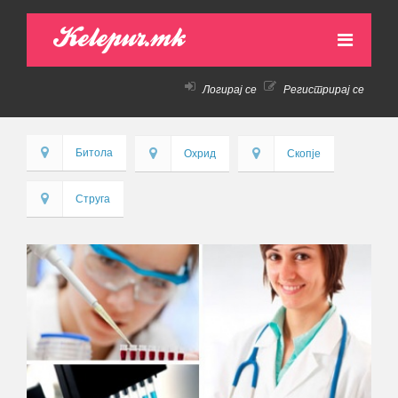
Kelepur.mk
Логирај се
Регистрирај се
НАСЛОВНА
АКТИВНИ ПОНУДИ
Битола
Охрид
Скопје
ПРЕТХОДНИ ПОНУДИ
Струга
КАКО ДА КУПАМ!
КОНТАКТ