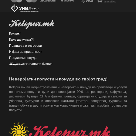
Kelepur.mk
Контакт
Како да купам?!
Прашања и одговори
Изјава за приватност
Предложи понуда
Kelepur.mk за вашиот бизнис
Неверојатни попусти и понуди во твојот град!
Kelepur.mk ви нуди атрактивни и неверојатни понуди на производи и услуги
со големи попусти дури до неверојатни 90% во ресторани, кафулиња,
дискотеки, бутици, СПА и фитнес центри, фризерски студија и салони за
убавина, културни и спортски настани (театар, концерти), курсеви за
јазици, обука и други услуги кои корисниците можат да ги добијат со високи
попусти.