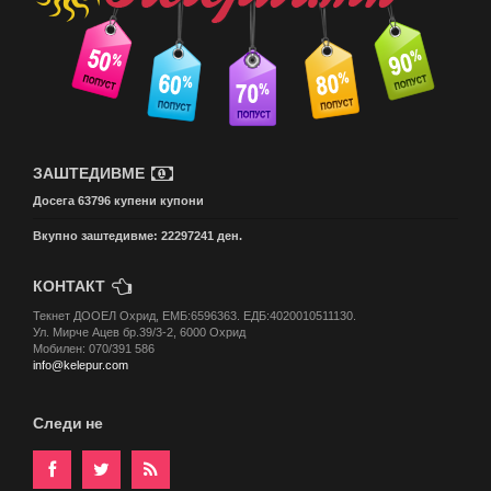
ЗАШТЕДИВМЕ
Досега 63796 купени купони
Вкупно заштедивме: 22297241 ден.
КОНТАКТ
Текнет ДООЕЛ Охрид, ЕМБ:6596363. ЕДБ:4020010511130.
Ул. Мирче Ацев бр.39/3-2, 6000 Охрид
Мобилен: 070/391 586
info@kelepur.com
Следи не