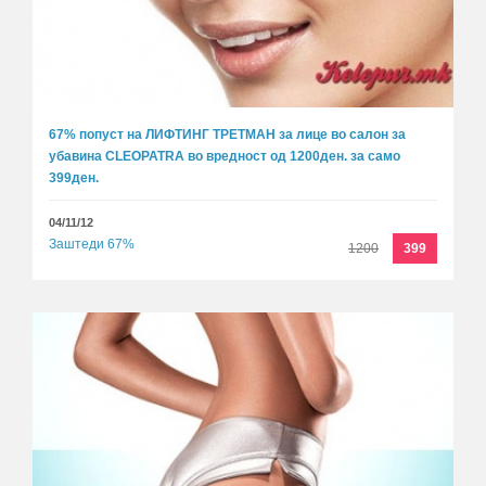
67% попуст на ЛИФТИНГ ТРЕТМАН за лице во салон за
убавина CLEOPATRA во вредност од 1200ден. за само
399ден.
04/11/12
Заштеди 67%
1200
399